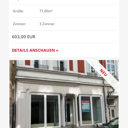
Größe:
71,00m²
Zimmer:
3 Zimmer
603,00 EUR
DETAILS ANSCHAUEN »
NEU