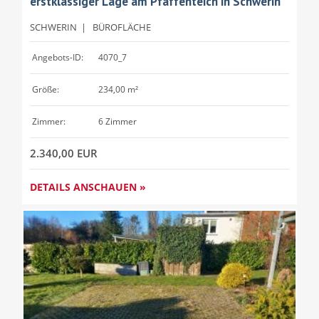
erstklassiger Lage am Pfaffenteich in Schwerin
SCHWERIN
|
BÜROFLÄCHE
Angebots-ID:
4070_7
Größe:
234,00 m²
Zimmer:
6 Zimmer
2.340,00 EUR
DETAILS ANSCHAUEN »