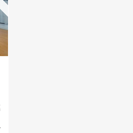
.
i
,