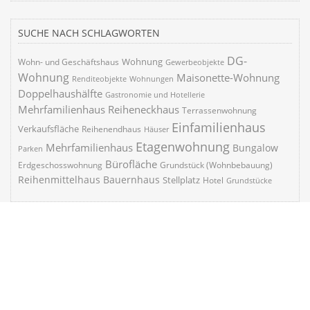
SUCHE NACH SCHLAGWORTEN
DG-
Wohnung
Wohn- und Geschäftshaus
Gewerbeobjekte
Wohnung
Maisonette-Wohnung
Renditeobjekte
Wohnungen
Doppelhaushälfte
Gastronomie und Hotellerie
Mehrfamilienhaus
Reiheneckhaus
Terrassenwohnung
Einfamilienhaus
Verkaufsfläche
Reihenendhaus
Häuser
Etagenwohnung
Mehrfamilienhaus
Bungalow
Parken
Bürofläche
Erdgeschosswohnung
Grundstück (Wohnbebauung)
Reihenmittelhaus
Bauernhaus
Stellplatz
Hotel
Grundstücke