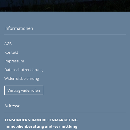
Informationen
AGB
Kontakt
Impressum
Datenschutzerklärung
Widerrufsbelehrung
Vertrag widerrufen
Adresse
TENSUNDERN IMMOBILIENMARKETING
Immobilienberatung und -vermittlung