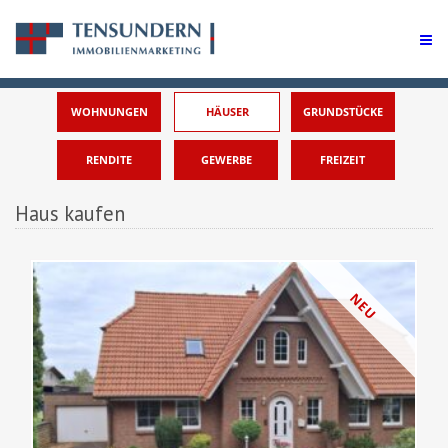
WOHNUNGEN
HÄUSER
GRUNDSTÜCKE
RENDITE
GEWERBE
FREIZEIT
Haus kaufen
NEU