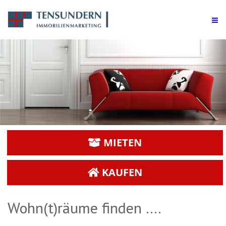
MIETEN
KAUFEN
Wohn(t)räume finden ….