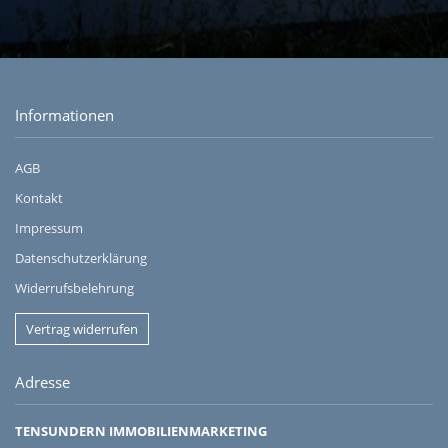
Informationen
AGB
Kontakt
Impressum
Datenschutzerklärung
Widerrufsbelehrung
Vertrag widerrufen
Adresse
TENSUNDERN IMMOBILIENMARKETING